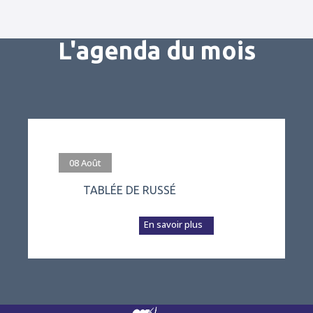
L'agenda du mois
#evenement
08
Août
TABLÉE DE RUSSÉ
L’association Vivre
à Russé prépare a...
En savoir plus