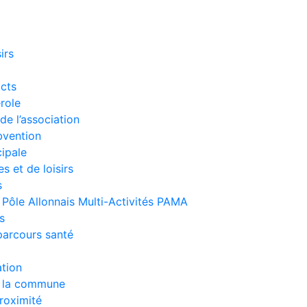
irs
acts
role
de l’association
vention
ipale
 et de loisirs
s
/ Pôle Allonnais Multi-Activités PAMA
s
 parcours santé
ation
e la commune
roximité