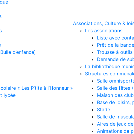
ique
s
Associations, Culture & lois
s
Les associations
Liste avec cont
e
Prêt de la bande
Bulle d’enfance)
Trousse à outils 
Demande de sub
La bibliothèque munic
Structures communales
Salle omnisport
scolaire « Les P’tits à l’Honneur »
Salle des fêtes 
et lycée
Maison des club
Base de loisirs,
Stade
Salle de muscul
Aires de jeux d
Animations de p