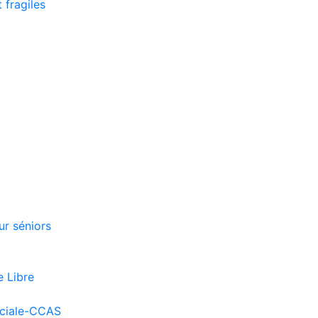
 fragiles
r séniors
e Libre
ociale-CCAS