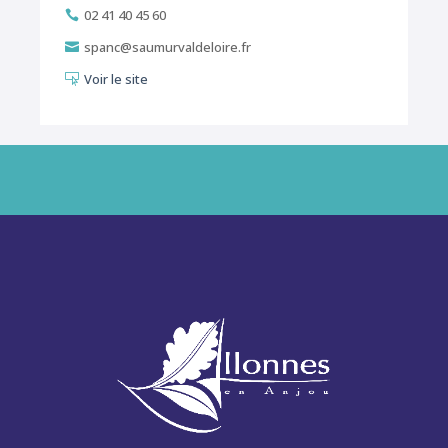
02 41 40 45 60

spanc@saumurvaldeloire.fr

Voir le site
