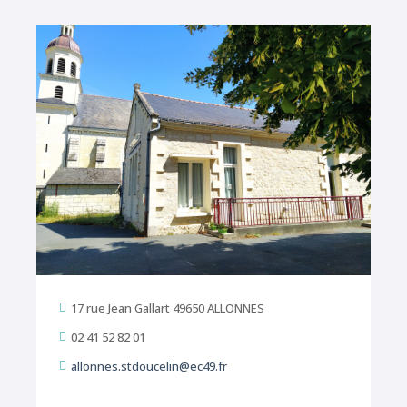
17 rue Jean Gallart 49650 ALLONNES

02 41 52 82 01

allonnes.stdoucelin@ec49.fr
