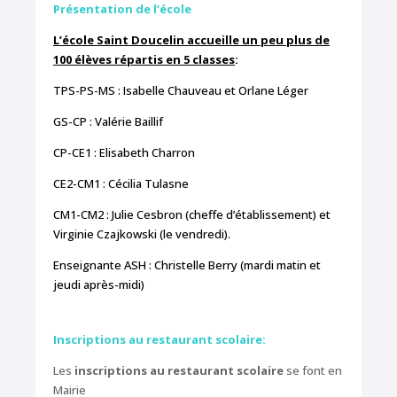
Présentation de l’école
L’école Saint Doucelin accueille un peu plus de
100 élèves répartis en 5 classes
:
TPS-PS-MS : Isabelle Chauveau et Orlane Léger
GS-CP : Valérie Baillif
CP-CE1 : Elisabeth Charron
CE2-CM1 : Cécilia Tulasne
CM1-CM2 : Julie Cesbron (cheffe d’établissement) et
Virginie Czajkowski (le vendredi).
Enseignante ASH : Christelle Berry (mardi matin et
jeudi après-midi)
Inscriptions au restaurant scolaire:
Les
inscriptions au restaurant scolaire
se font en
Mairie