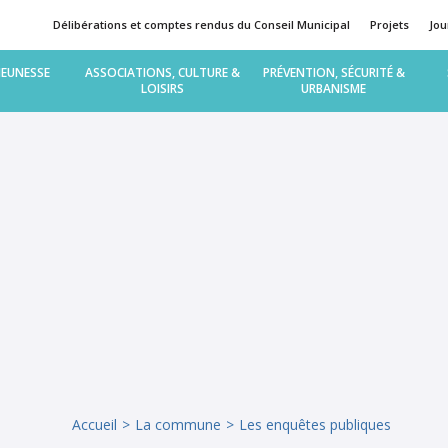
Délibérations et comptes rendus du Conseil Municipal
Projets
Jou
Multi-accueil « Graines d’éveil »
Journal municipal
Maison Assistantes Maternelles
JEUNESSE
ASSOCIATIONS, CULTURE &
PRÉVENTION, SÉCURITÉ &
Travaux et projets en cours
LOISIRS
URBANISME
Le restaurant scolaire
La bibliothèque municipale
Santé
Les enquêtes publiques
Urbanisme-Habitat
 « Les P’tits à l’Honneur »
Transport scolaire : primaire, co
Tourisme
Logement
L’emploi
Maison des adolescents
Parentalité
Accueil
La commune
Les enquêtes publiques