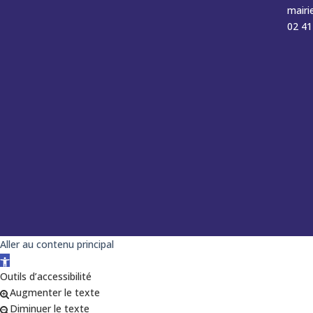
mairi
02 41
Aller au contenu principal
Ouvrir la barre d’outils
Outils d’accessibilité
Augmenter le texte
Diminuer le texte