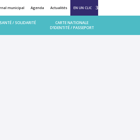
rnal municipal
Agenda
Actualités
EN UN CLIC
 (MAM Bulle d’enfance)
SANTÉ / SOLIDARITÉ
CARTE NATIONALE
D’IDENTITÉ / PASSEPORT
llège et lycée