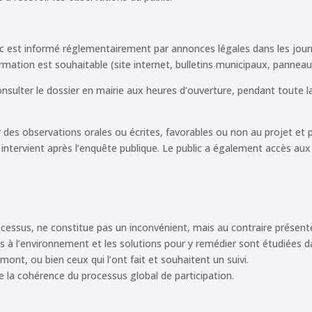
ic est informé réglementairement par annonces légales dans les journ
tion est souhaitable (site internet, bulletins municipaux, pannea
sulter le dossier en mairie aux heures d’ouverture, pendant toute 
des observations orales ou écrites, favorables ou non au projet et
et intervient après l’enquête publique. Le public a également accès au
ocessus, ne constitue pas un inconvénient, mais au contraire présent
s à l’environnement et les solutions pour y remédier sont étudiées da
ont, ou bien ceux qui l’ont fait et souhaitent un suivi.
la cohérence du processus global de participation.