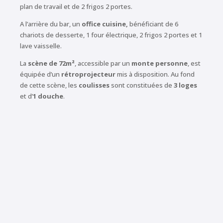
plan de travail et de 2 frigos 2 portes.
A l’arrière du bar, un
office cuisine,
bénéficiant de 6
chariots de desserte, 1 four électrique, 2 frigos 2 portes et 1
lave vaisselle.
La
scène de 72m²
, accessible par un
monte personne
, est
équipée d’un
rétroprojecteur
mis à disposition. Au fond
de cette scène, les
coulisses
sont constituées de
3 loges
et d’
1 douche
.