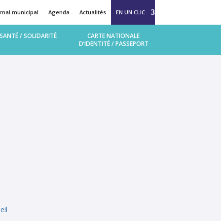
rnal municipal
Agenda
Actualités
EN UN CLIC
 (MAM Bulle d’enfance)
SANTÉ / SOLIDARITÉ
CARTE NATIONALE
D’IDENTITÉ / PASSEPORT
llège et lycée
eil