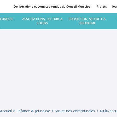
Délibérations et comptes rendus du Conseil Municipal
Projets
Jou
Multi-accueil « Graines d’éveil »
Journal municipal
Maison Assistantes Maternelles
JEUNESSE
ASSOCIATIONS, CULTURE &
PRÉVENTION, SÉCURITÉ &
Travaux et projets en cours
LOISIRS
URBANISME
Le restaurant scolaire
La bibliothèque municipale
Santé
Les enquêtes publiques
Urbanisme-Habitat
 « Les P’tits à l’Honneur »
Transport scolaire : primaire, co
Tourisme
Logement
L’emploi
Maison des adolescents
Parentalité
Accueil
Enfance & jeunesse
Structures communales
Multi-accu