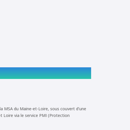
Flavie TE
Responsable adjoi
Infirmière en soi
 la MSA du Maine-et-Loire, sous couvert d’une
 Loire via le service PMI (Protection