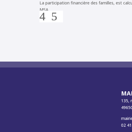
La participation financière des familles, est ca
MSA.
MAI
135, 
49650
mairi
02 41