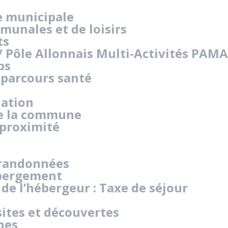
e municipale
munales et de loisirs
ts
 / Pôle Allonnais Multi-Activités PAMA
bs
, parcours santé
lation
de la commune
proximité
e randonnées
ébergement
de l’hébergeur : Taxe de séjour
sites et découvertes
nes