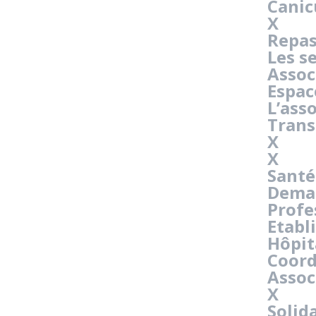
Canic
X
Repas
Les s
Assoc
Espac
L’ass
Trans
X
X
Santé
Dema
Profe
Etabl
Hôpit
Coord
Assoc
X
Solid