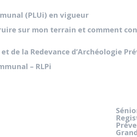
mmunal (PLUi) en vigueur
struire sur mon terrain et comment co
t de la Redevance d’Archéologie Pré
ommunal – RLPi
Sénio
Regis
Préve
Grand