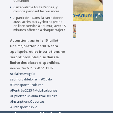
demande)
Carte valable toute l’année, y
compris pendant les vacances
À partir de 16 ans, la carte donne
aussi accès aux Cyclettes (vélos
en libre-service à Saumur) avec 15
minutes offertes à chaque trajet !
Attention : après le 15 juillet,
une majoration de 10 % sera
appliquée, et les inscriptions ne
seront possibles que dans la
limite des places disponibles.
Besoin d’aide ?
02 41 51 11 87
scolaires@ogalo-
saumurvaldeloire.fr
#Ogalo
#TransportsScolaires
#Rentrée2025
#MobilitéJeunes
#Cyclettes
#SaumurValDeLoire
#InscriptionsOuvertes
#TransportPublic