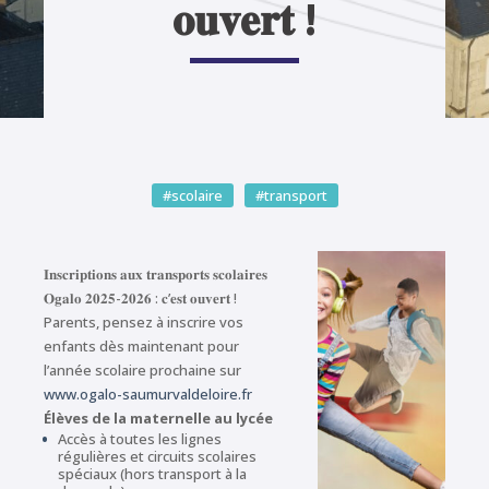
𝐨𝐮𝐯𝐞𝐫𝐭 !
#scolaire
#transport
𝐈𝐧𝐬𝐜𝐫𝐢𝐩𝐭𝐢𝐨𝐧𝐬 𝐚𝐮𝐱 𝐭𝐫𝐚𝐧𝐬𝐩𝐨𝐫𝐭𝐬 𝐬𝐜𝐨𝐥𝐚𝐢𝐫𝐞𝐬
𝐎𝐠𝐚𝐥𝐨 𝟐𝟎𝟐𝟓-𝟐𝟎𝟐𝟔 : 𝐜’𝐞𝐬𝐭 𝐨𝐮𝐯𝐞𝐫𝐭 !
Parents, pensez à inscrire vos
enfants dès maintenant pour
l’année scolaire prochaine sur
www.ogalo-saumurvaldeloire.fr
Élèves de la maternelle au lycée
Accès à toutes les lignes
régulières et circuits scolaires
spéciaux (hors transport à la