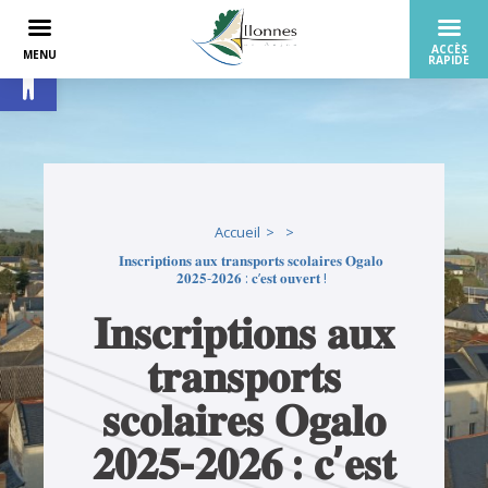
Ouvrir la barre d’outils
Accueil
𝐈𝐧𝐬𝐜𝐫𝐢𝐩𝐭𝐢𝐨𝐧𝐬 𝐚𝐮𝐱 𝐭𝐫𝐚𝐧𝐬𝐩𝐨𝐫𝐭𝐬 𝐬𝐜𝐨𝐥𝐚𝐢𝐫𝐞𝐬 𝐎𝐠𝐚𝐥𝐨
𝟐𝟎𝟐𝟓-𝟐𝟎𝟐𝟔 : 𝐜’𝐞𝐬𝐭 𝐨𝐮𝐯𝐞𝐫𝐭 !
𝐈𝐧𝐬𝐜𝐫𝐢𝐩𝐭𝐢𝐨𝐧𝐬 𝐚𝐮𝐱
𝐭𝐫𝐚𝐧𝐬𝐩𝐨𝐫𝐭𝐬
𝐬𝐜𝐨𝐥𝐚𝐢𝐫𝐞𝐬 𝐎𝐠𝐚𝐥𝐨
𝟐𝟎𝟐𝟓-𝟐𝟎𝟐𝟔 : 𝐜’𝐞𝐬𝐭