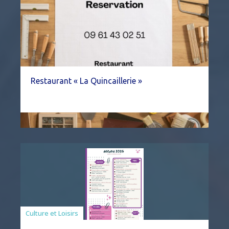
Restaurant « La Quincaillerie »
Associations
Culture et Loisirs