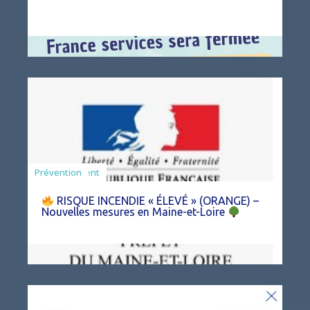
Agriculture
Arrêté
Environnement
Prévention
RISQUE INCENDIE « ÉLEVÉ » (ORANGE) –
Nouvelles mesures en Maine-et-Loire