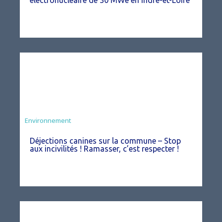
électronucléaire de 30 MWe en Indre-et-Loire
Environnement
Déjections canines sur la commune – Stop
aux incivilités ! Ramasser, c’est respecter !