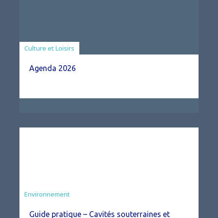
Associations
Culture et Loisirs
Agenda 2026
Environnement
Guide pratique – Cavités souterraines et