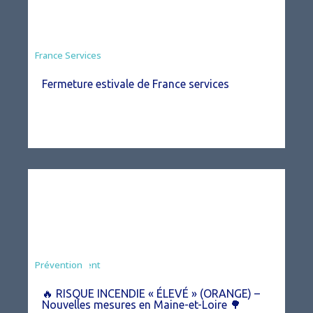
France Services
Fermeture estivale de France services
Agriculture
Arrêté
Environnement
Prévention
🔥 RISQUE INCENDIE « ÉLEVÉ » (ORANGE) –
Nouvelles mesures en Maine-et-Loire 🌳