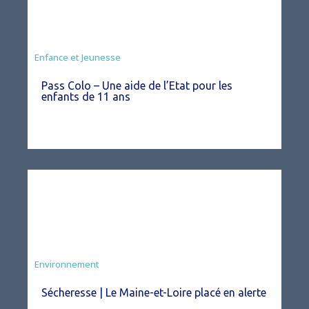
Animation
Enfance et Jeunesse
Pass Colo – Une aide de l’Etat pour les
enfants de 11 ans
Environnement
Sécheresse | Le Maine-et-Loire placé en alerte