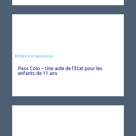
Animation
Enfance et Jeunesse
Pass Colo – Une aide de l’Etat pour les
enfants de 11 ans