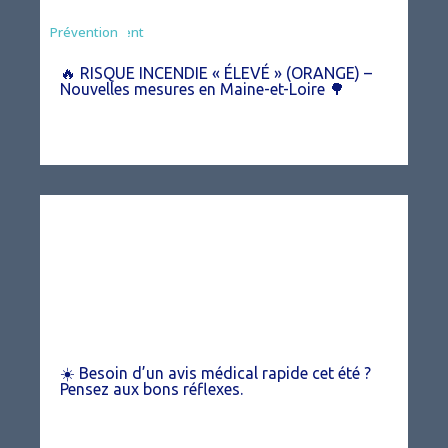
Agriculture
Arrêté
Environnement
Prévention
🔥 RISQUE INCENDIE « ÉLEVÉ » (ORANGE) –
Nouvelles mesures en Maine-et-Loire 🌳
☀️ Besoin d’un avis médical rapide cet été ?
Pensez aux bons réflexes.