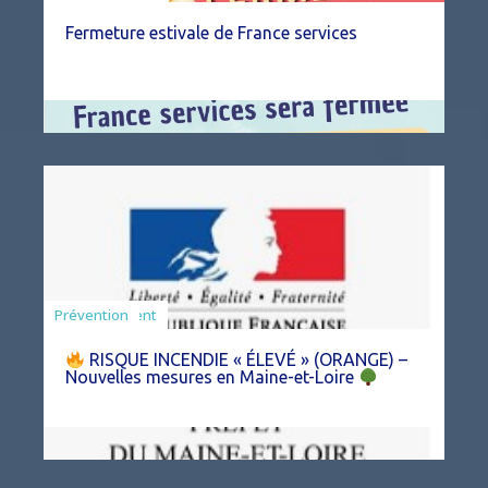
Fermeture estivale de France services
Agriculture
Arrêté
Environnement
Prévention
RISQUE INCENDIE « ÉLEVÉ » (ORANGE) –
Nouvelles mesures en Maine-et-Loire