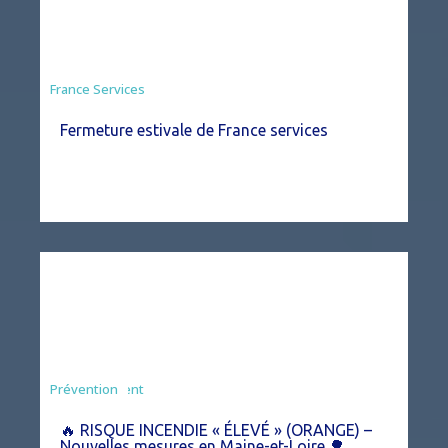
France Services
Fermeture estivale de France services
Agriculture
Arrêté
Environnement
Prévention
🔥 RISQUE INCENDIE « ÉLEVÉ » (ORANGE) –
Nouvelles mesures en Maine-et-Loire 🌳