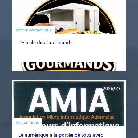
Acteur économique
L’Escale des Gourmands
Associations
Sénior
Le numérique à la portée de tous avec