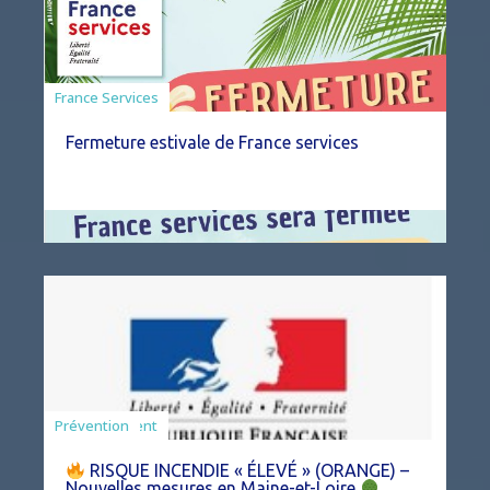
France Services
Fermeture estivale de France services
Agriculture
Arrêté
Environnement
Prévention
RISQUE INCENDIE « ÉLEVÉ » (ORANGE) –
Nouvelles mesures en Maine-et-Loire