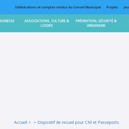
Délibérations et comptes rendus du Conseil Municipal
Projets
Jou
JEUNESSE
ASSOCIATIONS, CULTURE &
PRÉVENTION, SÉCURITÉ &
LOISIRS
URBANISME
Accueil
Dispositif de recueil pour CNI et Passeports