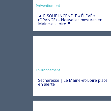
Agriculture
Arrêté
Environnement
Prévention
🔥 RISQUE INCENDIE « ÉLEVÉ »
(ORANGE) – Nouvelles mesures en
Maine-et-Loire 🌳
Environnement
Sécheresse | Le Maine-et-Loire placé
en alerte