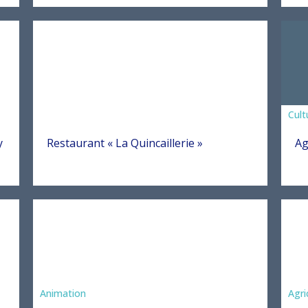
Asso
Cult
y
Restaurant « La Quincaillerie »
Ag
Animation
Agri