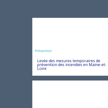
Préfecture
Prévention
Levée des mesures temporaires de
prévention des incendies en Maine-et-
Loire