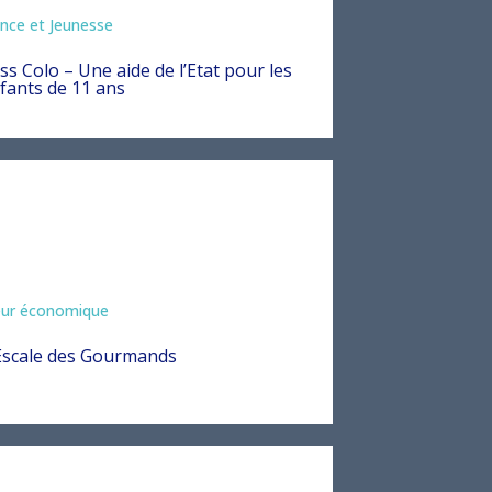
mation
nce et Jeunesse
ss Colo – Une aide de l’Etat pour les
fants de 11 ans
eur économique
Escale des Gourmands