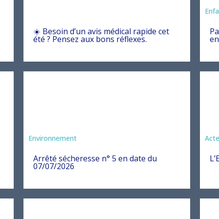
Ani
Enfa
☀️ Besoin d’un avis médical rapide cet
Pa
été ? Pensez aux bons réflexes.
en
Agriculture
Environnement
Act
Arrêté sécheresse n° 5 en date du
L’
07/07/2026