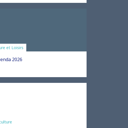
ciations
ure et Loisirs
enda 2026
culture