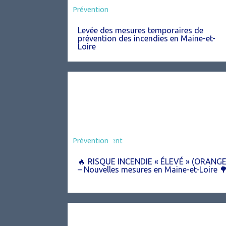
Préfecture
Prévention
Levée des mesures temporaires de
prévention des incendies en Maine-et-
Loire
Agriculture
Arrêté
Environnement
Prévention
🔥 RISQUE INCENDIE « ÉLEVÉ » (ORANGE
– Nouvelles mesures en Maine-et-Loire 