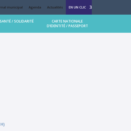
rnal municipal
Agenda
Actualités
EN UN CLIC
 (MAM Bulle d’enfance)
SANTÉ / SOLIDARITÉ
CARTE NATIONALE
D’IDENTITÉ / PASSEPORT
llège et lycée
TH)