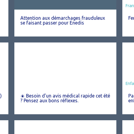
Fran
Attention aux démarchages frauduleux
Fe
se faisant passer pour Enedis
Ani
Enfa
)
☀️ Besoin d’un avis médical rapide cet été
Pa

? Pensez aux bons réflexes.
en