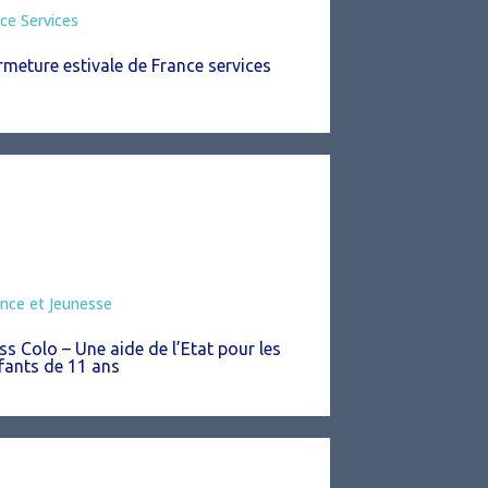
ce Services
rmeture estivale de France services
mation
nce et Jeunesse
ss Colo – Une aide de l’Etat pour les
fants de 11 ans