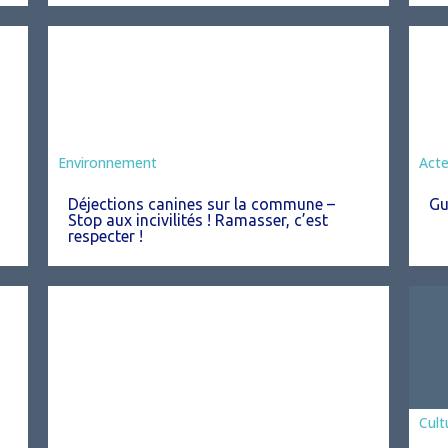
Environnement
Act
Déjections canines sur la commune –
Gu
Stop aux incivilités ! Ramasser, c’est
respecter !
Asso
Cult