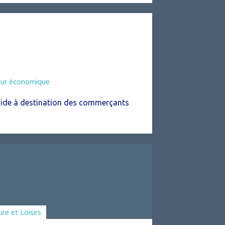
eur économique
ide à destination des commerçants
ciations
ure et Loisirs