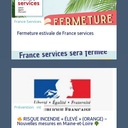
France Services
Fermeture estivale de France services
Agriculture
Arrêté
Environnement
Prévention
RISQUE INCENDIE « ÉLEVÉ » (ORANGE) –
Nouvelles mesures en Maine-et-Loire