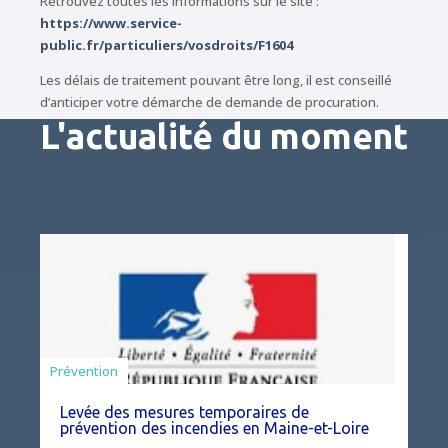
Retrouvez toutes les informations sur le site :
https://www.service-
public.fr/particuliers/vosdroits/F1604
Les délais de traitement pouvant être long, il est conseillé
d’anticiper votre démarche de demande de procuration.
L'actualité du moment
Préfecture
Prévention
Levée des mesures temporaires de
prévention des incendies en Maine-et-Loire