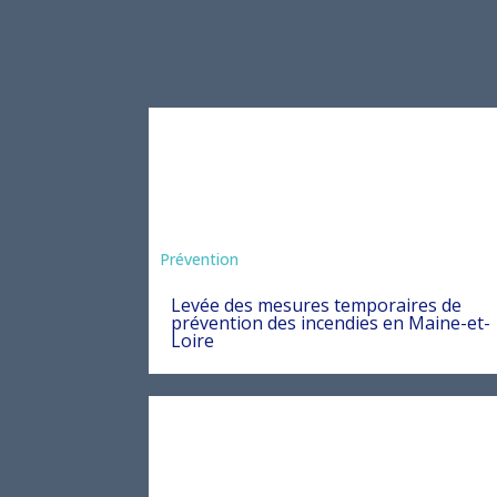
Préfecture
Prévention
Levée des mesures temporaires de
prévention des incendies en Maine-et-
Loire