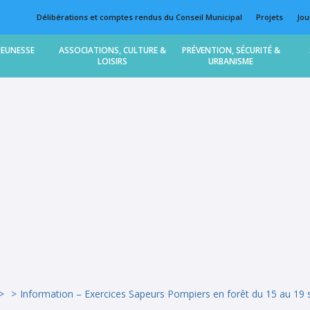
Délibérations et comptes rendus du Conseil Municipal
Projets
Jou
JEUNESSE
ASSOCIATIONS, CULTURE &
PRÉVENTION, SÉCURITÉ &
LOISIRS
URBANISME
Information – Exercices Sapeurs Pompiers en forêt du 15 au 19