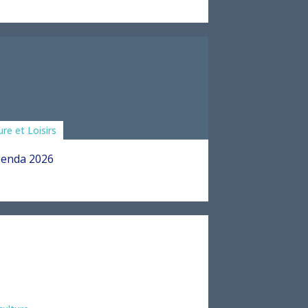
ciations
ure et Loisirs
enda 2026