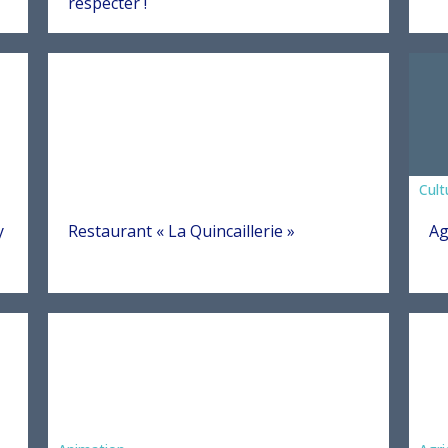
respecter !
Asso
Cult
y
Restaurant « La Quincaillerie »
Ag