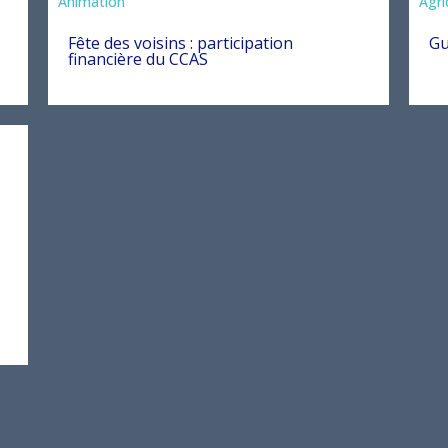
Animation
Agri
Fête des voisins : participation
Gu
financière du CCAS