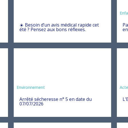
Ani
Enfa
☀️ Besoin d’un avis médical rapide cet
Pa
été ? Pensez aux bons réflexes.
en
Agriculture
Environnement
Act
Arrêté sécheresse n° 5 en date du
L’
07/07/2026