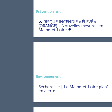
Agriculture
Arrêté
Environnement
Prévention
🔥 RISQUE INCENDIE « ÉLEVÉ »
(ORANGE) – Nouvelles mesures en
Maine-et-Loire 🌳
Environnement
Sécheresse | Le Maine-et-Loire placé
en alerte