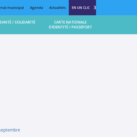
rnal municipal
Agenda
Actualités
EN UN CLIC
SANTÉ / SOLIDARITÉ
CARTE NATIONALE
D’IDENTITÉ / PASSEPORT
 septembre