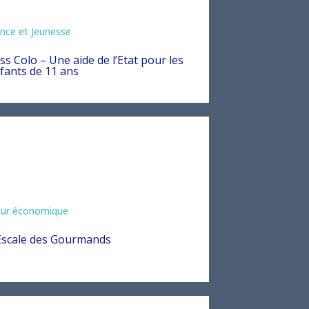
mation
nce et Jeunesse
ss Colo – Une aide de l’Etat pour les
fants de 11 ans
eur économique
Escale des Gourmands