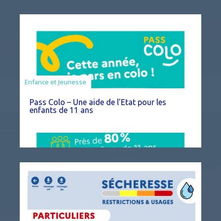
Animation
Enfance et Jeunesse
Pass Colo – Une aide de l’Etat pour les
enfants de 11 ans