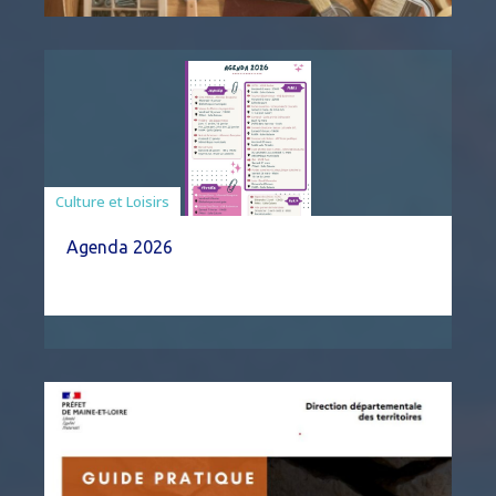
Associations
Culture et Loisirs
Agenda 2026