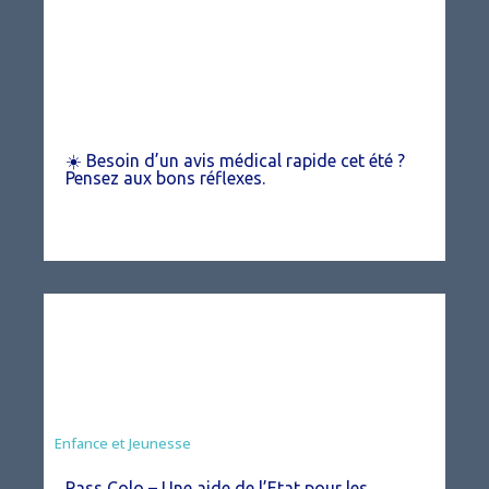
☀️ Besoin d’un avis médical rapide cet été ?
Pensez aux bons réflexes.
Animation
Enfance et Jeunesse
Pass Colo – Une aide de l’Etat pour les