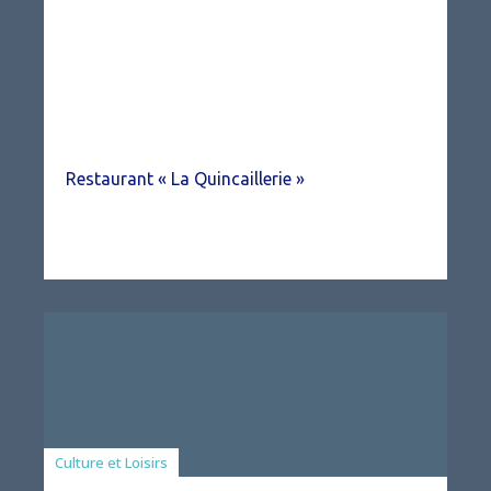
Restaurant « La Quincaillerie »
Associations
Culture et Loisirs