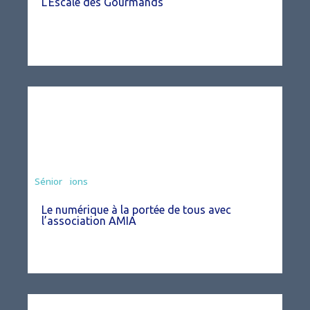
L’Escale des Gourmands
Associations
Sénior
Le numérique à la portée de tous avec
l’association AMIA