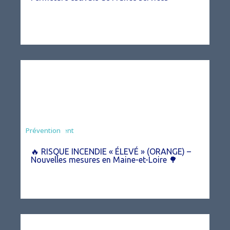
Agriculture
Arrêté
Environnement
Prévention
🔥 RISQUE INCENDIE « ÉLEVÉ » (ORANGE) –
Nouvelles mesures en Maine-et-Loire 🌳