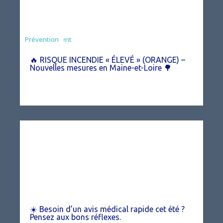
Agriculture
Arrêté
Environnement
Prévention
🔥 RISQUE INCENDIE « ÉLEVÉ » (ORANGE) –
Nouvelles mesures en Maine-et-Loire 🌳
☀️ Besoin d’un avis médical rapide cet été ?
Pensez aux bons réflexes.