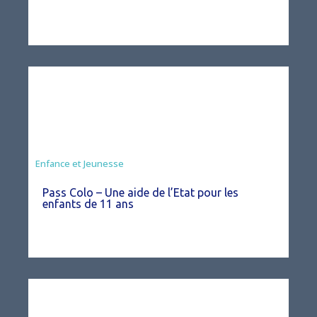
Animation
Enfance et Jeunesse
Pass Colo – Une aide de l’Etat pour les
enfants de 11 ans