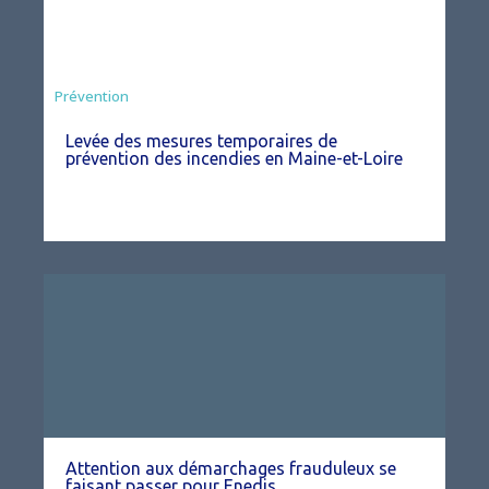
Préfecture
Prévention
Levée des mesures temporaires de
prévention des incendies en Maine-et-Loire
Attention aux démarchages frauduleux se
faisant passer pour Enedis