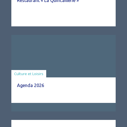
Restaurant « La Quincaillerie »
Associations
Culture et Loisirs
Agenda 2026