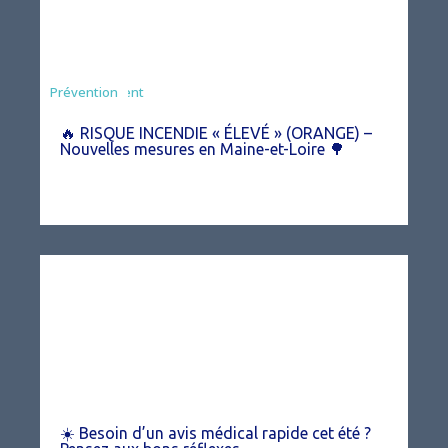
Agriculture
Arrêté
Environnement
Prévention
🔥 RISQUE INCENDIE « ÉLEVÉ » (ORANGE) –
Nouvelles mesures en Maine-et-Loire 🌳
☀️ Besoin d’un avis médical rapide cet été ?