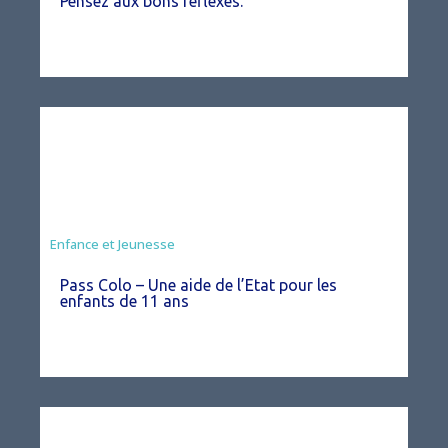
Pensez aux bons réflexes.
Animation
Enfance et Jeunesse
Pass Colo – Une aide de l’Etat pour les
enfants de 11 ans