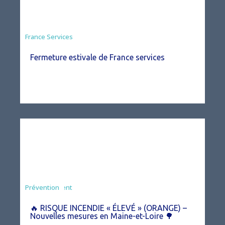
France Services
Fermeture estivale de France services
Agriculture
Arrêté
Environnement
Prévention
🔥 RISQUE INCENDIE « ÉLEVÉ » (ORANGE) –
Nouvelles mesures en Maine-et-Loire 🌳