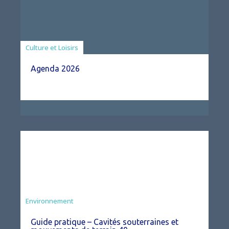
Associations
Culture et Loisirs
Agenda 2026
Environnement
Guide pratique – Cavités souterraines et