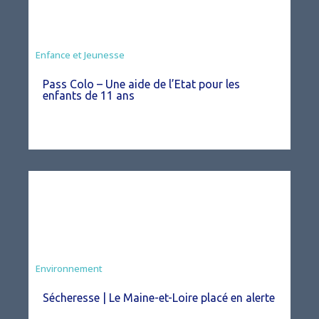
Animation
Enfance et Jeunesse
Pass Colo – Une aide de l’Etat pour les
enfants de 11 ans
Environnement
Sécheresse | Le Maine-et-Loire placé en alerte