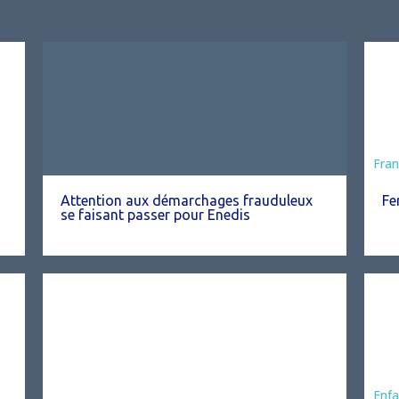
Fran
Attention aux démarchages frauduleux
Fe
se faisant passer pour Enedis
Ani
Enfa