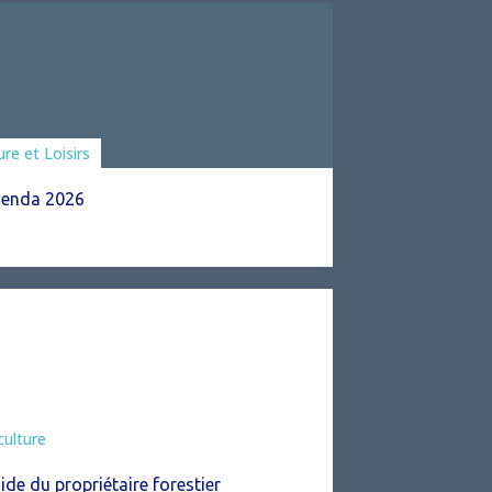
ciations
ure et Loisirs
enda 2026
culture
ide du propriétaire forestier