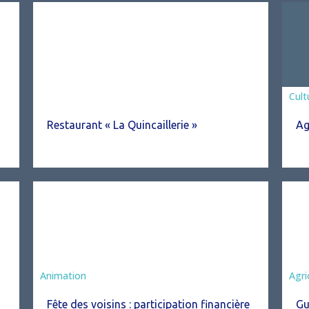
Asso
Cult
Restaurant « La Quincaillerie »
Ag
Animation
Agri
Fête des voisins : participation financière
Gu