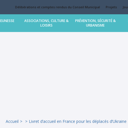
Délibérations et comptes rendus du Conseil Municipal
Projets
Jou
JEUNESSE
ASSOCIATIONS, CULTURE &
PRÉVENTION, SÉCURITÉ &
LOISIRS
URBANISME
Accueil
Livret d’accueil en France pour les déplacés d’Ukraine