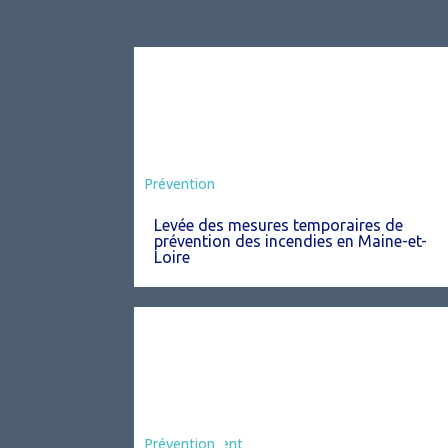
Préfecture
Prévention
Levée des mesures temporaires de
prévention des incendies en Maine-et-
Loire
Agriculture
Arrêté
Environnement
Prévention