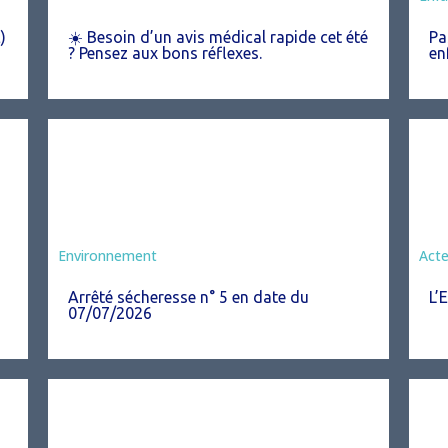
)
☀️ Besoin d’un avis médical rapide cet été
Pa

? Pensez aux bons réflexes.
en
Agriculture
Environnement
Act
Arrêté sécheresse n° 5 en date du
L’
07/07/2026