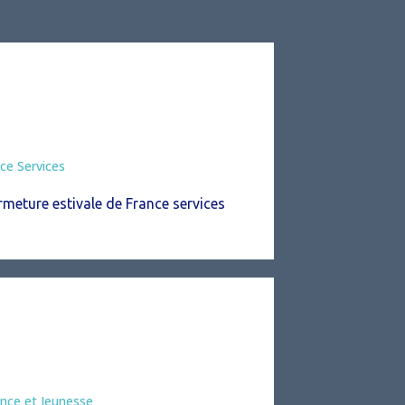
ce Services
rmeture estivale de France services
mation
nce et Jeunesse