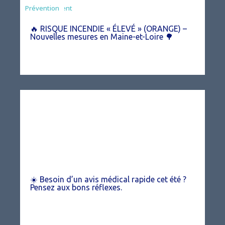
Agriculture
Arrêté
Environnement
Prévention
🔥 RISQUE INCENDIE « ÉLEVÉ » (ORANGE) –
Nouvelles mesures en Maine-et-Loire 🌳
☀️ Besoin d’un avis médical rapide cet été ?
Pensez aux bons réflexes.