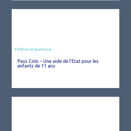
Animation
Enfance et Jeunesse
Pass Colo – Une aide de l’Etat pour les
enfants de 11 ans