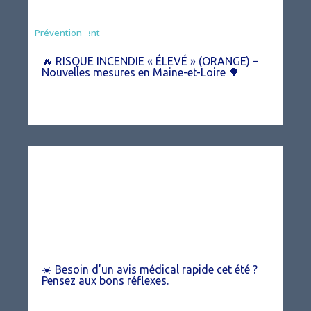
Agriculture
Arrêté
Environnement
Prévention
🔥 RISQUE INCENDIE « ÉLEVÉ » (ORANGE) –
Nouvelles mesures en Maine-et-Loire 🌳
☀️ Besoin d’un avis médical rapide cet été ?
Pensez aux bons réflexes.