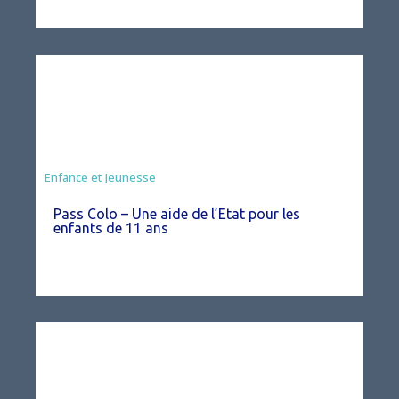
Animation
Enfance et Jeunesse
Pass Colo – Une aide de l’Etat pour les
enfants de 11 ans