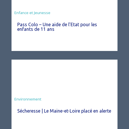
Animation
Enfance et Jeunesse
Pass Colo – Une aide de l’Etat pour les
enfants de 11 ans
Environnement
Sécheresse | Le Maine-et-Loire placé en alerte