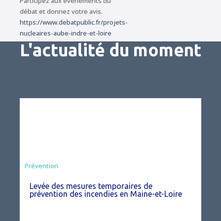
Participez aux événements du
débat et donnez votre avis.
https://www.debatpublic.fr/projets-
nucleaires-aube-indre-et-loire
L'actualité du moment
Préfecture
Prévention
Levée des mesures temporaires de
prévention des incendies en Maine-et-Loire