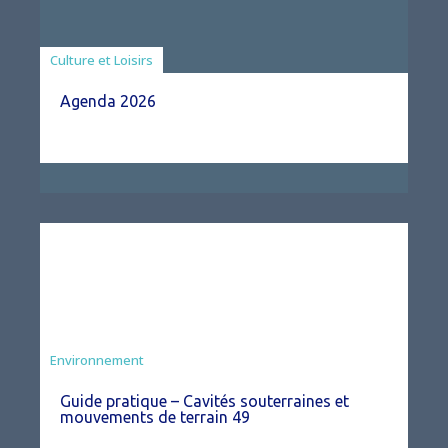
Associations
Culture et Loisirs
Agenda 2026
Environnement
Guide pratique – Cavités souterraines et
mouvements de terrain 49