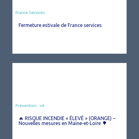
France Services
Fermeture estivale de France services
Agriculture
Arrêté
Environnement
Prévention
🔥 RISQUE INCENDIE « ÉLEVÉ » (ORANGE) –
Nouvelles mesures en Maine-et-Loire 🌳