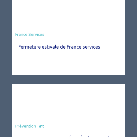
France Services
Fermeture estivale de France services
Agriculture
Arrêté
Environnement
Prévention