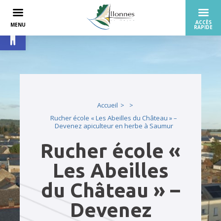
Ouvrir la barre d’outils
Accueil
Rucher école « Les Abeilles du Château » –
Devenez apiculteur en herbe à Saumur
Rucher école «
Les Abeilles
du Château » –
Devenez