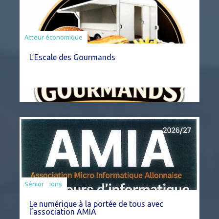
Acteur économique
L’Escale des Gourmands
Associations
Sénior
Le numérique à la portée de tous avec
l’association AMIA