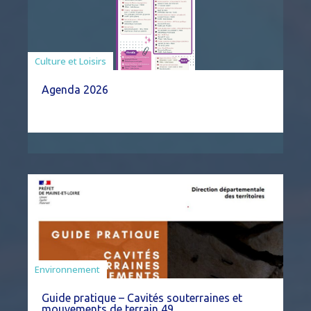
Associations
Culture et Loisirs
Agenda 2026
Environnement
Guide pratique – Cavités souterraines et
mouvements de terrain 49