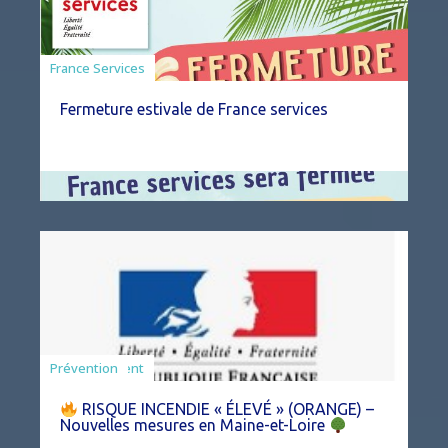
France Services
Fermeture estivale de France services
Agriculture
Arrêté
Environnement
Prévention
RISQUE INCENDIE « ÉLEVÉ » (ORANGE) –
Nouvelles mesures en Maine-et-Loire