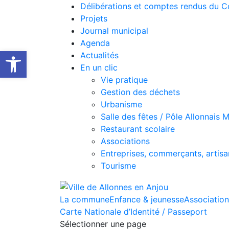
Délibérations et comptes rendus du C
Projets
Journal municipal
Agenda
Ouvrir la barre d’outils
Actualités
En un clic
Vie pratique
Gestion des déchets
Urbanisme
Salle des fêtes / Pôle Allonnais 
Restaurant scolaire
Associations
Entreprises, commerçants, artisa
Tourisme
La commune
Enfance & jeunesse
Associations
Carte Nationale d’Identité / Passeport
Sélectionner une page