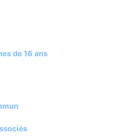
nes de 16 ans
ommun
associés