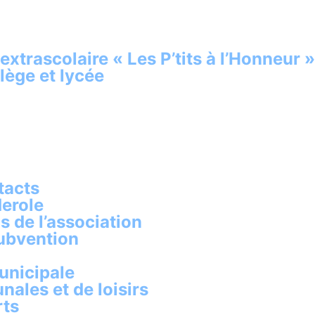
 extrascolaire « Les P’tits à l’Honneur »
llège et lycée
tacts
derole
s de l’association
ubvention
unicipale
ales et de loisirs
rts