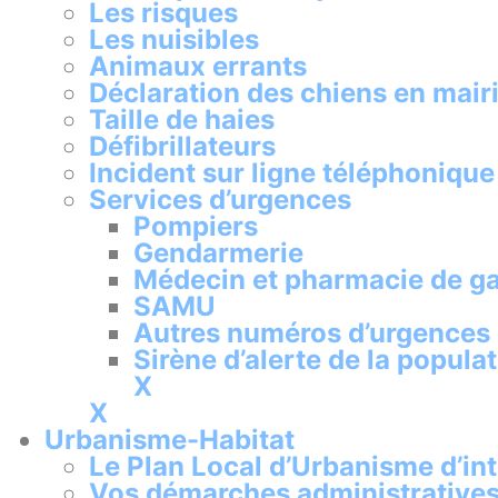
Les risques
Les nuisibles
Animaux errants
Déclaration des chiens en mair
Taille de haies
Défibrillateurs
Incident sur ligne téléphonique
Services d’urgences
Pompiers
Gendarmerie
Médecin et pharmacie de g
SAMU
Autres numéros d’urgences
Sirène d’alerte de la popula
X
X
Urbanisme-Habitat
Le Plan Local d’Urbanisme d’i
Vos démarches administrative