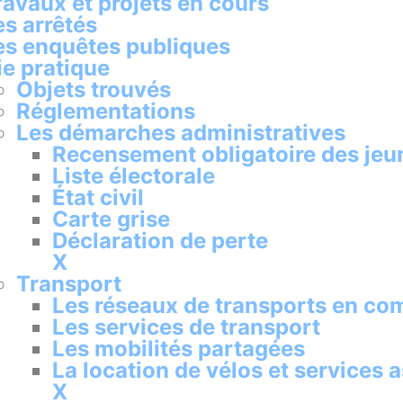
ravaux et projets en cours
es arrêtés
es enquêtes publiques
ie pratique
Objets trouvés
Réglementations
Les démarches administratives
Recensement obligatoire des jeu
Liste électorale
État civil
Carte grise
Déclaration de perte
X
Transport
Les réseaux de transports en c
Les services de transport
Les mobilités partagées
La location de vélos et services 
X