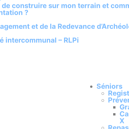
és de construire sur mon terrain et com
ntation ?
agement et de la Redevance d’Archéol
té intercommunal – RLPi
Séniors
Regist
Préve
Gr
Ca
X
Repas