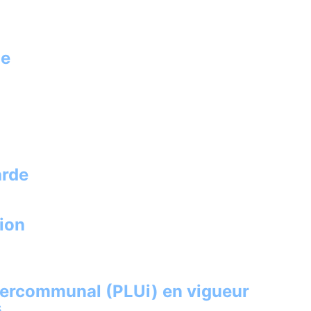
ie
arde
tion
ntercommunal (PLUi) en vigueur
s