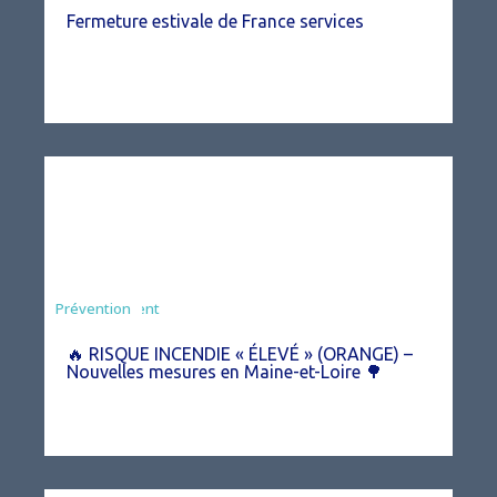
Fermeture estivale de France services
Agriculture
Arrêté
Environnement
Prévention
🔥 RISQUE INCENDIE « ÉLEVÉ » (ORANGE) –
Nouvelles mesures en Maine-et-Loire 🌳