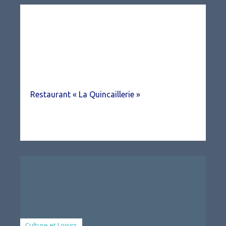
Restaurant « La Quincaillerie »
Associations
Culture et Loisirs