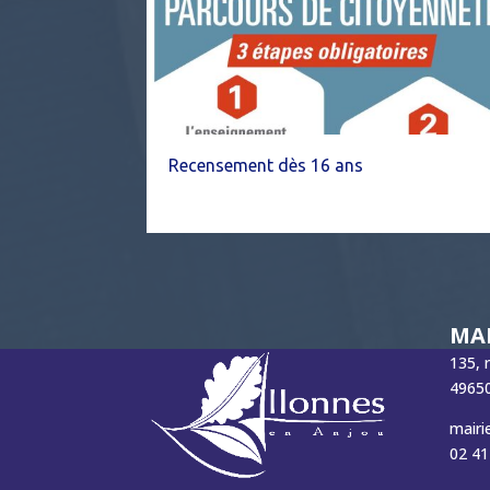
Recensement dès 16 ans
MAI
135, 
49650
mairi
02 41