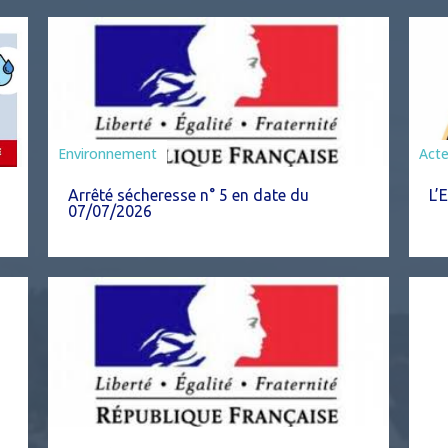
Agriculture
Environnement
Act
Arrêté sécheresse n° 5 en date du
L’
07/07/2026