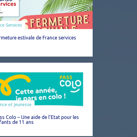
ce Services
rmeture estivale de France services
mation
nce et Jeunesse
ss Colo – Une aide de l’Etat pour les
fants de 11 ans