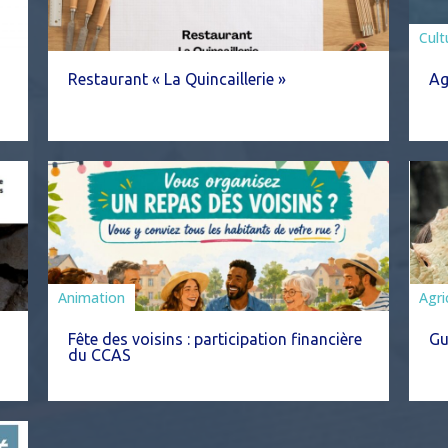
Asso
Cult
Restaurant « La Quincaillerie »
Ag
Animation
Agri
Fête des voisins : participation financière
Gu
du CCAS