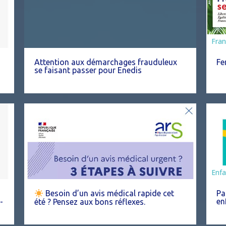
Fran
Attention aux démarchages frauduleux
Fe
se faisant passer pour Enedis
Ani
Enfa
Pa
Besoin d’un avis médical rapide cet
en
-
été ? Pensez aux bons réflexes.