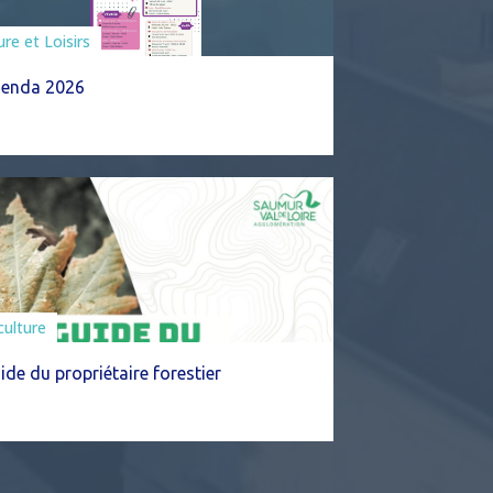
ciations
ure et Loisirs
enda 2026
culture
ide du propriétaire forestier