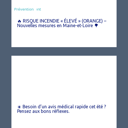
Agriculture
Arrêté
Environnement
Prévention
🔥 RISQUE INCENDIE « ÉLEVÉ » (ORANGE) –
Nouvelles mesures en Maine-et-Loire 🌳
☀️ Besoin d’un avis médical rapide cet été ?
Pensez aux bons réflexes.