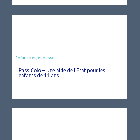
Animation
Enfance et Jeunesse
Pass Colo – Une aide de l’Etat pour les
enfants de 11 ans