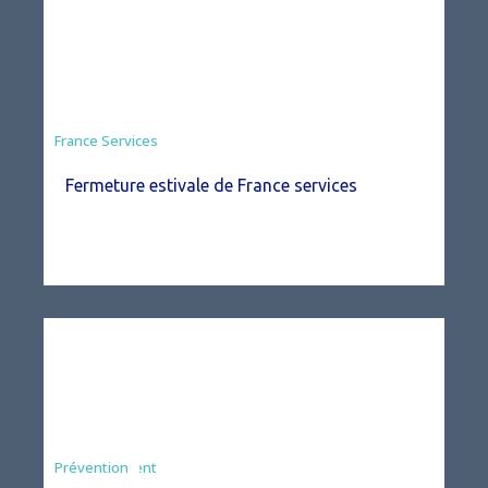
France Services
Fermeture estivale de France services
Agriculture
Arrêté
Environnement
Prévention