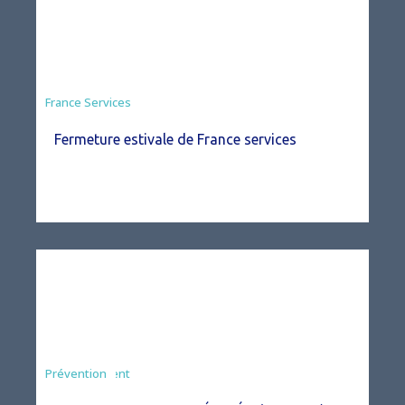
France Services
Fermeture estivale de France services
Agriculture
Arrêté
Environnement
Prévention