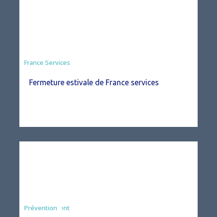
France Services
Fermeture estivale de France services
Agriculture
Arrêté
Environnement
Prévention