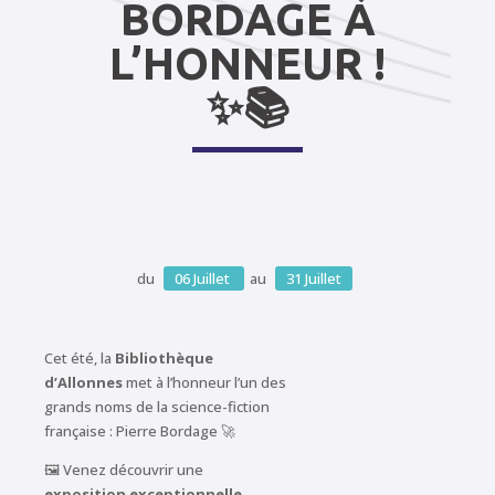
BORDAGE À
L’HONNEUR !
✨📚
du
06
Juillet
au
31
Juillet
Cet été, la
Bibliothèque
d’Allonnes
met à l’honneur l’un des
grands noms de la science-fiction
française :
Pierre Bordage
🚀
🖼️ Venez découvrir une
exposition exceptionnelle