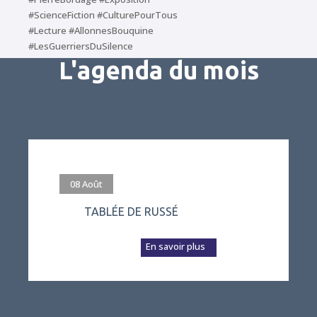
#ScienceFiction #CulturePourTous
#Lecture #AllonnesBouquine
#LesGuerriersDuSilence
L'agenda du mois
#evenement
08
Août
TABLÉE DE RUSSÉ
L’association Vivre
à Russé prépare a...
En savoir plus