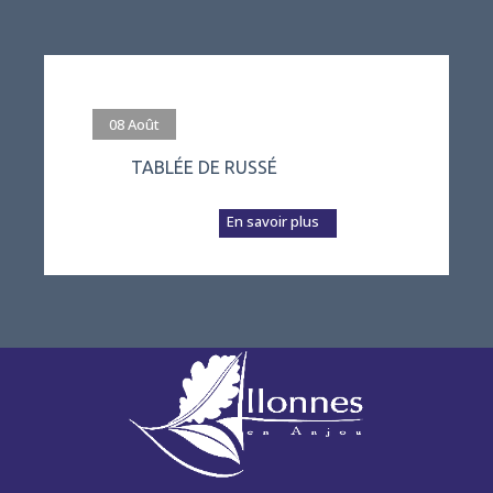
#evenement
08
Août
TABLÉE DE RUSSÉ
L’association Vivre
à Russé prépare a...
En savoir plus