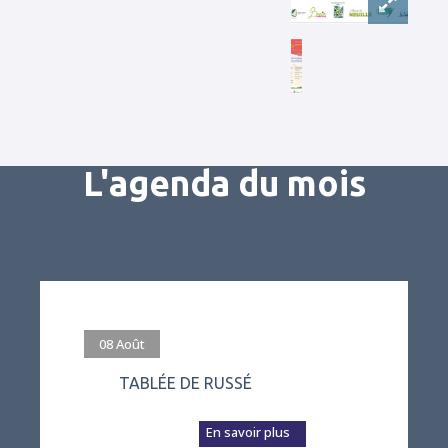
L'agenda du mois
#evenement
08
Août
TABLÉE DE RUSSÉ
L’association Vivre
à Russé prépare a...
En savoir plus