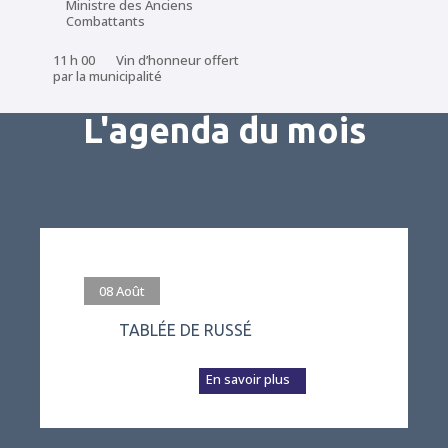
Ministre des Anciens
Combattants
11 h 00 Vin d’honneur offert
par la municipalité
L'agenda du mois
#evenement
08
Août
TABLÉE DE RUSSÉ
L’association Vivre
à Russé prépare a...
En savoir plus