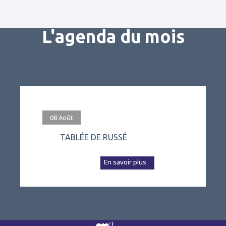
L'agenda du mois
#evenement
08
Août
TABLÉE DE RUSSÉ
L’association Vivre
à Russé prépare a...
En savoir plus