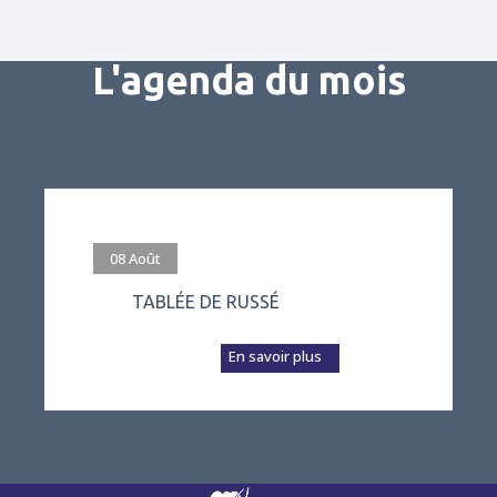
L'agenda du mois
#evenement
08
Août
TABLÉE DE RUSSÉ
L’association Vivre
à Russé prépare a...
En savoir plus