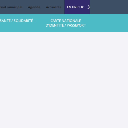
rnal municipal
Agenda
Actualités
EN UN CLIC
 (MAM Bulle d’enfance)
SANTÉ / SOLIDARITÉ
CARTE NATIONALE
D’IDENTITÉ / PASSEPORT
llège et lycée