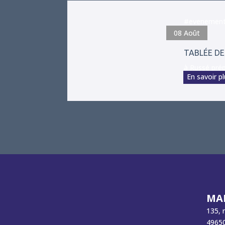
#evenemen
08
Août
TABLÉE DE
à Russé prépa
En savoir p
MAI
135, 
49650