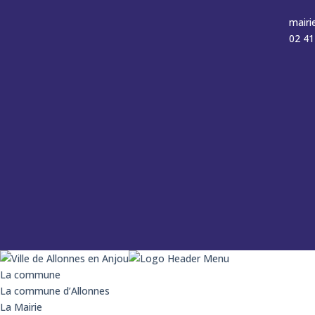
mairi
02 41
La commune
La commune d’Allonnes
La Mairie