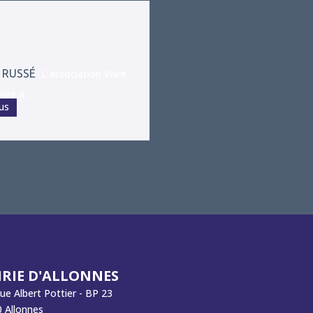
t
 RUSSÉ
L’association Vivre
re a...
lus
RIE D'ALLONNES
rue Albert Pottier - BP 23
 Allonnes