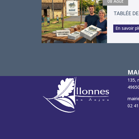
08
Août
TABLÉE DE
à Russé prépa
En savoir p
MAI
135, 
49650
mairi
02 41