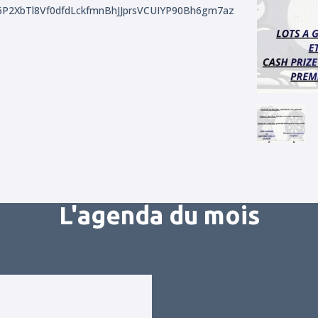
XbTl8Vf0dfdLckfmnBhJJprsVCUIYP90Bh6gm7az
L'agenda du mois
t