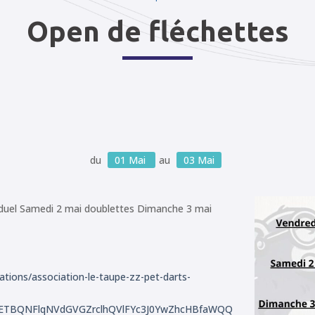
Open de fléchettes
du
01
Mai
au
03
Mai
iduel Samedi 2 mai doublettes Dimanche 3 mai
tions/association-le-taupe-zz-pet-darts-
lkETBQNFlqNVdGVGZrclhQVlFYc3J0YwZhcHBfaWQQ