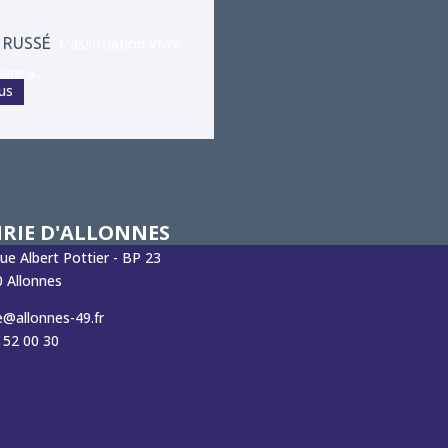
 RUSSÉ
L’association Vivre
re a...
lus
RIE D'ALLONNES
rue Albert Pottier - BP 23
 Allonnes
e@allonnes-49.fr
 52 00 30