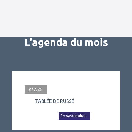
L'agenda du mois
#evenement
08
Août
TABLÉE DE RUSSÉ
L’association Vivre
à Russé prépare a...
En savoir plus