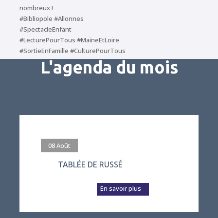
nombreux !
#Bibliopole #Allonnes
#SpectacleEnfant
#LecturePourTous #MaineEtLoire
#SortieEnFamille #CulturePourTous
L'agenda du mois
#evenement
08
Août
TABLÉE DE RUSSÉ
L’association Vivre
à Russé prépare a...
En savoir plus