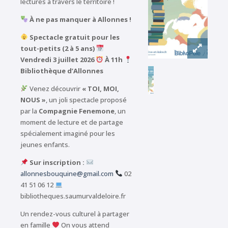
lectures à travers le territoire !
À ne pas manquer à Allonnes !
Spectacle gratuit pour les
tout-petits (2 à 5 ans)
Vendredi 3 juillet 2026
À 11h
Bibliothèque d’Allonnes
Venez découvrir
« TOI, MOI,
NOUS »
, un joli spectacle proposé
par la
Compagnie Fenemone
, un
moment de lecture et de partage
spécialement imaginé pour les
jeunes enfants.
Sur inscription :
allonnesbouquine@gmail.com
02
41 51 06 12
bibliotheques.saumurvaldeloire.fr
Un rendez-vous culturel à partager
en famille
On vous attend