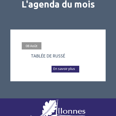
L'agenda du mois
#evenement
08
Août
TABLÉE DE RUSSÉ
L’association Vivre
à Russé prépare a...
En savoir plus