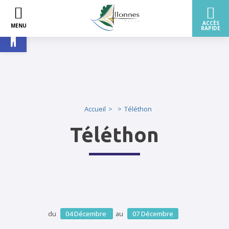
Ouvrir la barre d’outils
Accueil
Téléthon
Téléthon
du
04
Décembre
au
07
Décembre