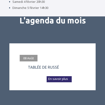
Samedi 4 février 20h30
Dimanche 5 février 14h30
L'agenda du mois
#evenement
08
Août
TABLÉE DE RUSSÉ
L’association Vivre
à Russé prépare a...
En savoir plus