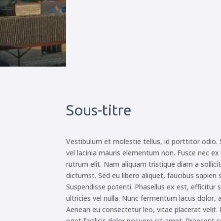
Sous-titre
Vestibulum et molestie tellus, id porttitor odio.
vel lacinia mauris elementum non. Fusce nec ex v
rutrum elit. Nam aliquam tristique diam a sollici
dictumst. Sed eu libero aliquet, faucibus sapien s
Suspendisse potenti. Phasellus ex est, efficitur
ultricies vel nulla. Nunc fermentum lacus dolor, 
Aenean eu consectetur leo, vitae placerat velit. P
eget facilisis dolor posuere sit amet. Praesent 