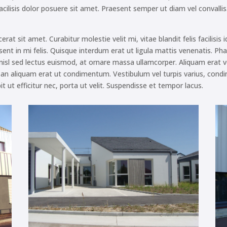
et facilisis dolor posuere sit amet. Praesent semper ut diam vel conval
cerat sit amet. Curabitur molestie velit mi, vitae blandit felis facilisi
sent in mi felis. Quisque interdum erat ut ligula mattis venenatis. Pha
nisl sed lectus euismod, at ornare massa ullamcorper. Aliquam erat vo
 aliquam erat ut condimentum. Vestibulum vel turpis varius, condi
ut efficitur nec, porta ut velit. Suspendisse et tempor lacus.