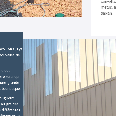
convallis
metus, fi
sapien.
et-Loire
, Lys
ouvelles de
ble des
re rural qui
 une grande
otouristique.
 fougueux
 au gré des
e différentes
fiques et un