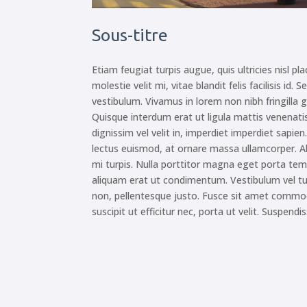
Sous-titre
Etiam feugiat turpis augue, quis ultricies nisl pl
molestie velit mi, vitae blandit felis facilisis id
vestibulum. Vivamus in lorem non nibh fringilla gr
Quisque interdum erat ut ligula mattis venenati
dignissim vel velit in, imperdiet imperdiet sapien
lectus euismod, at ornare massa ullamcorper. A
mi turpis. Nulla porttitor magna eget porta t
aliquam erat ut condimentum. Vestibulum vel t
non, pellentesque justo. Fusce sit amet commod
suscipit ut efficitur nec, porta ut velit. Suspend