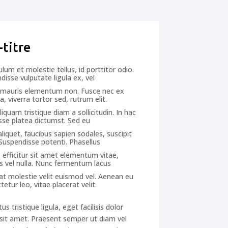
-titre
lum et molestie tellus, id porttitor odio.
disse vulputate ligula ex, vel
a mauris elementum non. Fusce nec ex
a, viverra tortor sed, rutrum elit.
iquam tristique diam a sollicitudin. In hac
sse platea dictumst. Sed eu
aliquet, faucibus sapien sodales, suscipit
 Suspendisse potenti. Phasellus
, efficitur sit amet elementum vitae,
ies vel nulla. Nunc fermentum lacus
 at molestie velit euismod vel. Aenean eu
etur leo, vitae placerat velit.
tus tristique ligula, eget facilisis dolor
sit amet. Praesent semper ut diam vel