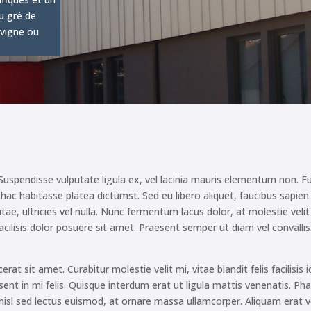
u gré de
 vigne ou
. Suspendisse vulputate ligula ex, vel lacinia mauris elementum non. F
In hac habitasse platea dictumst. Sed eu libero aliquet, faucibus sapien
itae, ultricies vel nulla. Nunc fermentum lacus dolor, at molestie vel
et facilisis dolor posuere sit amet. Praesent semper ut diam vel conval
cerat sit amet. Curabitur molestie velit mi, vitae blandit felis facilisi
sent in mi felis. Quisque interdum erat ut ligula mattis venenatis. Pha
nisl sed lectus euismod, at ornare massa ullamcorper. Aliquam erat vo