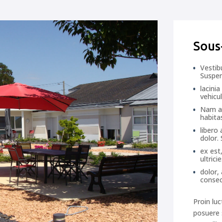
Sous
Vestibu
Suspen
lacini
vehicul
Nam al
habita
libero 
dolor.
ex est
ultric
dolor,
consect
Proin luc
posuere 