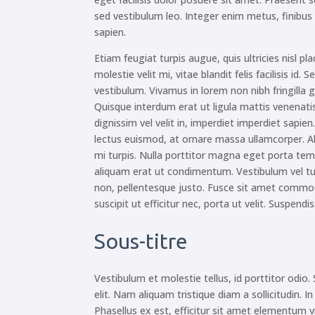
sed vestibulum leo. Integer enim metus, finibus 
sapien.
Etiam feugiat turpis augue, quis ultricies nisl pl
molestie velit mi, vitae blandit felis facilisis id
vestibulum. Vivamus in lorem non nibh fringilla gr
Quisque interdum erat ut ligula mattis venenati
dignissim vel velit in, imperdiet imperdiet sapien
lectus euismod, at ornare massa ullamcorper. A
mi turpis. Nulla porttitor magna eget porta t
aliquam erat ut condimentum. Vestibulum vel t
non, pellentesque justo. Fusce sit amet commod
suscipit ut efficitur nec, porta ut velit. Suspend
Sous-titre
Vestibulum et molestie tellus, id porttitor odio
elit. Nam aliquam tristique diam a sollicitudin. 
Phasellus ex est, efficitur sit amet elementum v