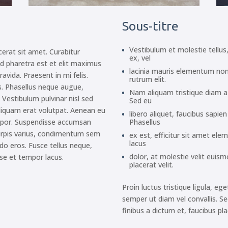
Sous-titre
Vestibulum et molestie tellus,
acerat sit amet. Curabitur
ex, vel
. Sed pharetra est et elit maximus
lacinia mauris elementum non.
avida. Praesent in mi felis.
rutrum elit.
s. Phasellus neque augue,
Nam aliquam tristique diam a s
. Vestibulum pulvinar nisl sed
Sed eu
liquam erat volutpat. Aenean eu
libero aliquet, faucibus sapie
empor. Suspendisse accumsan
Phasellus
urpis varius, condimentum sem
ex est, efficitur sit amet ele
lacus
o eros. Fusce tellus neque,
dolor, at molestie velit euis
isse et tempor lacus.
placerat velit.
Proin luctus tristique ligula, eg
semper ut diam vel convallis. S
finibus a dictum et, faucibus pl