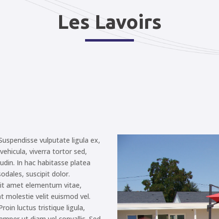
Les Lavoirs
 Suspendisse vulputate ligula ex,
ehicula, viverra tortor sed,
tudin. In hac habitasse platea
odales, suscipit dolor.
 sit amet elementum vitae,
at molestie velit euismod vel.
roin luctus tristique ligula,
semper ut diam vel convallis. Sed