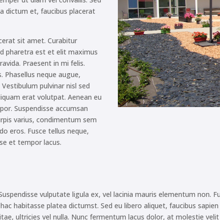
a dictum et, faucibus placerat
acerat sit amet. Curabitur
. Sed pharetra est et elit maximus
avida. Praesent in mi felis.
s. Phasellus neque augue,
. Vestibulum pulvinar nisl sed
liquam erat volutpat. Aenean eu
empor. Suspendisse accumsan
urpis varius, condimentum sem
o eros. Fusce tellus neque,
isse et tempor lacus.
. Suspendisse vulputate ligula ex, vel lacinia mauris elementum non. F
In hac habitasse platea dictumst. Sed eu libero aliquet, faucibus sapien
itae, ultricies vel nulla. Nunc fermentum lacus dolor, at molestie vel