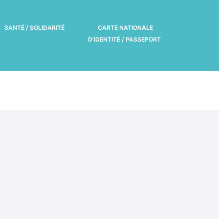
SANTÉ / SOLIDARITÉ
CARTE NATIONALE
l »
D’IDENTITÉ / PASSEPORT
les (MAM Bulle d’enfance)
, collège et lycée