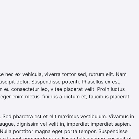
ce nec ex vehicula, viverra tortor sed, rutrum elit. Nam
uscipit dolor. Suspendisse potenti. Phasellus ex est,
 eu consectetur leo, vitae placerat velit. Proin luctus
nteger enim metus, finibus a dictum et, faucibus placerat
s id. Sed pharetra est et elit maximus vestibulum. Vivamus in
augue, dignissim vel velit in, imperdiet imperdiet sapien.
. Nulla porttitor magna eget porta tempor. Suspendisse
 sit amet commodo eros. Fusce tellus neque, suscipit ut