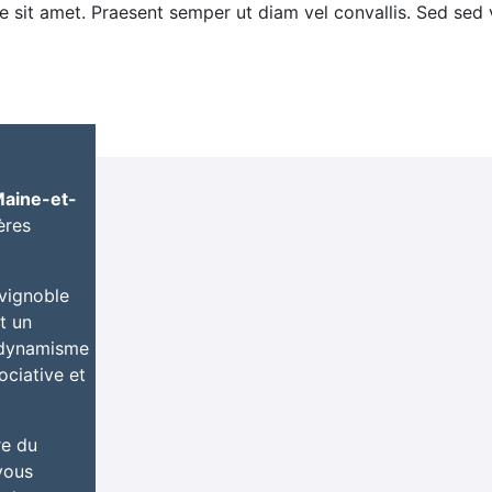
uere sit amet. Praesent semper ut diam vel convallis. Sed sed
aine-et-
ères
 vignoble
t un
n dynamisme
ciative et
re du
vous