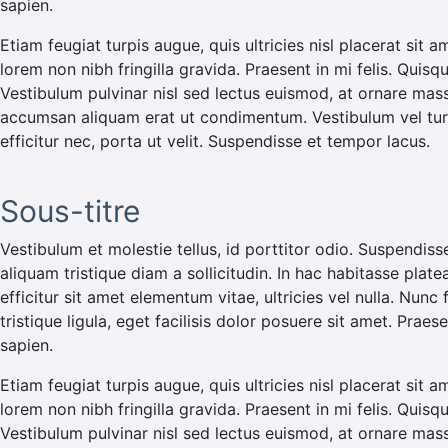
sapien.
Etiam feugiat turpis augue, quis ultricies nisl placerat sit a
lorem non nibh fringilla gravida. Praesent in mi felis. Quisq
Vestibulum pulvinar nisl sed lectus euismod, at ornare mas
accumsan aliquam erat ut condimentum. Vestibulum vel turp
efficitur nec, porta ut velit. Suspendisse et tempor lacus.
Sous-titre
Vestibulum et molestie tellus, id porttitor odio. Suspendiss
aliquam tristique diam a sollicitudin. In hac habitasse plate
efficitur sit amet elementum vitae, ultricies vel nulla. Nunc
tristique ligula, eget facilisis dolor posuere sit amet. Pra
sapien.
Etiam feugiat turpis augue, quis ultricies nisl placerat sit a
lorem non nibh fringilla gravida. Praesent in mi felis. Quisq
Vestibulum pulvinar nisl sed lectus euismod, at ornare mas