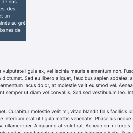
s de nos
es, des
et un
minés au gré
abanes de
e vulputate ligula ex, vel lacinia mauris elementum non. Fus
a dictumst. Sed eu libero aliquet, faucibus sapien sodales, s
 fermentum lacus dolor, at molestie velit euismod vel. Aenean
esent semper ut diam vel convallis. Sed sed vestibulum leo. I
met. Curabitur molestie velit mi, vitae blandit felis facilisi
ue interdum erat ut ligula mattis venenatis. Phasellus neque 
sa ullamcorper. Aliquam erat volutpat. Aenean eu mi turpis
is varius, condimentum sem non, pellentesque justo. Fusce