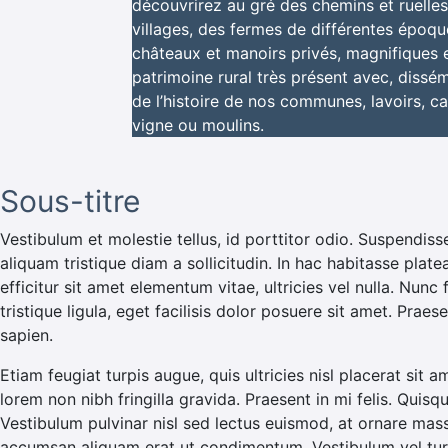
découvrirez au gré des chemins et ruelle
villages, des fermes de différentes époqu
châteaux et manoirs privés, magnifiques 
patrimoine rural très présent avec, dissé
de l’histoire de nos communes, lavoirs, c
vigne ou moulins.
Sous-titre
Vestibulum et molestie tellus, id porttitor odio. Suspendiss
aliquam tristique diam a sollicitudin. In hac habitasse plate
efficitur sit amet elementum vitae, ultricies vel nulla. Nunc
tristique ligula, eget facilisis dolor posuere sit amet. Pra
sapien.
Etiam feugiat turpis augue, quis ultricies nisl placerat sit a
lorem non nibh fringilla gravida. Praesent in mi felis. Quisq
Vestibulum pulvinar nisl sed lectus euismod, at ornare mas
accumsan aliquam erat ut condimentum. Vestibulum vel turp