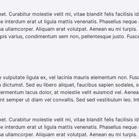
met. Curabitur molestie velit mi, vitae blandit felis facilisi
ue interdum erat ut ligula mattis venenatis. Phasellus neque 
sa ullamcorper. Aliquam erat volutpat. Aenean eu mi turpis
is varius, condimentum sem non, pellentesque justo. Fusce
e vulputate ligula ex, vel lacinia mauris elementum non. Fus
a dictumst. Sed eu libero aliquet, faucibus sapien sodales, s
 fermentum lacus dolor, at molestie velit euismod vel. Aenean
esent semper ut diam vel convallis. Sed sed vestibulum leo. I
met. Curabitur molestie velit mi, vitae blandit felis facilisi
ue interdum erat ut ligula mattis venenatis. Phasellus neque 
sa ullamcorper. Aliquam erat volutpat. Aenean eu mi turpis